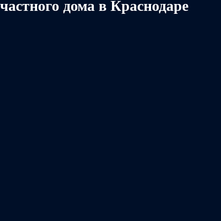
частного дома в Краснодаре
Занимаемся розничной и оптовой продажей мобильных шатров и
пляжных зонтов более 7 лет. Доставляем товар по всей России.
Вся информация на сайте несет исключительно информационный
характер и не является публичной офертой.
ООО «Платинум Групп» ΟΓΡΗ 1252300053752 ИНН 2312338409 КПП
231201001
Каталог
Меню