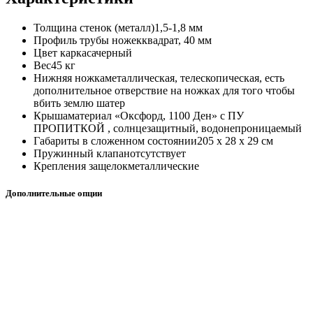
Толщина стенок (металл)
1,5-1,8 мм
Профиль трубы ножек
квадрат, 40 мм
Цвет каркаса
черный
Вес
45 кг
Нижняя ножка
металлическая, телескопическая, есть
дополнительное отверствие на ножках для того чтобы
вбить землю шатер
Крыша
материал «Оксфорд, 1100 Ден» с ПУ
ПРОПИТКОЙ , солнцезащитный, водонепроницаемый
Габариты в сложенном состоянии
205 х 28 х 29 см
Пружинный клапан
отсутствует
Крепления защелок
металлические
Дополнительные опции