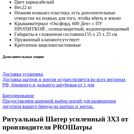
Цвет каркаса
белый
Вес
22 кг
Нижняя ножка
из пластика; есть дополнительные
отверстие на ножках для того, чтобы вбить в землю
Крыша
материал «Оксфорд, 600 Ден» с ПУ
ПРОПИТКОЙ , солнцезащитный, водонепроницаемый
Габариты в сложенном состоянии
155 х 25 х 25 см.
Пружинный клапан
отсутствует
Крепления защелок
пластиковые
Дополнительные опции
Доставка установка
Доставка шатров и зонтов осуществляется во всех регионах
РФ, ближнего и дальнего зарубежья от 1 дня
Брендирование
Предоставляем широкий выбор опций для размещения
логотипа вашего бренда на шатрах и зонтах.
Ритуальный Шатер усиленный 3X3 от
производителя PROШатры