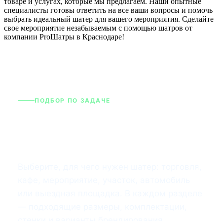
товаре и услугах, которые мы предлагаем. Наши опытные
специалисты готовы ответить на все ваши вопросы и помочь
выбрать идеальный шатер для вашего мероприятия. Сделайте
свое мероприятие незабываемым с помощью шатров от
компании ProШатры в Краснодаре!
ПОДБОР ПО ЗАДАЧЕ
Популярные категории
шатров
Выберите, для чего нужен шатер: торговля,
кафе, мероприятие, участок, автомобиль
или выездная площадка. В каждом разделе
— подходящие размеры, комплектации,
стенки и варианты брендирования.