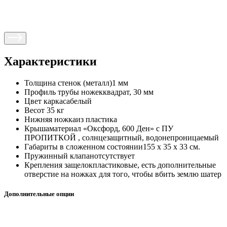
Характеристики
Толщина стенок (металл)
1 мм
Профиль трубы ножек
квадрат, 30 мм
Цвет каркаса
белый
Вес
от 35 кг
Нижняя ножка
из пластика
Крыша
материал «Оксфорд, 600 Ден» с ПУ
ПРОПИТКОЙ , солнцезащитный, водонепроницаемый
Габариты в сложенном состоянии
155 х 35 х 33 см.
Пружинный клапан
отсутствует
Крепления защелок
пластиковые, есть дополнительные
отверстие на ножках для того, чтобы вбить землю шатер
Дополнительные опции