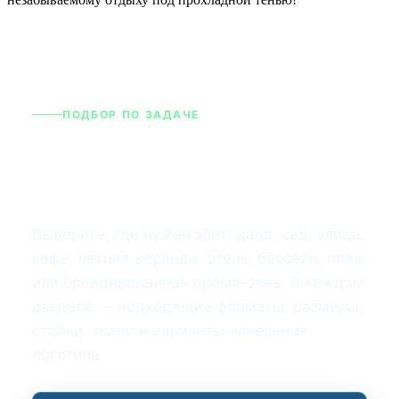
ПОДБОР ПО ЗАДАЧЕ
Популярные категории
зонтов
Выберите, где нужен зонт: дача, сад, улица,
кафе, летняя веранда, отель, бассейн, пляж
или брендированная промо-зона. В каждом
разделе — подходящие форматы, размеры,
стойки, ткани и варианты нанесения
логотипа.